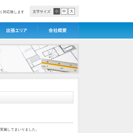
小
中
大
文字サイズ
く対応致します
張エリア
会社概要
実施してまいりました。