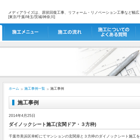
メディアライズは、原状回復工事、リフォーム・リノベーション工事など幅広
[東京/千葉/埼玉/茨城/神奈川]
施工メニュー
施工の流れ
施工についてのよくあ
出
る質問
ホーム
施工事例一覧
施工事例
施工事例
2014年4月25日
ダイノックシート施工(玄関ドア・３方枠)
千葉市美浜区幸町にてマンションの玄関扉と３方枠のダイノックシート施工を