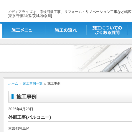
メディアライズは、原状回復工事、リフォーム・リノベーション工事など幅広
[東京/千葉/埼玉/茨城/神奈川]
施工メニュー
施工の流れ
施工についてのよくあ
出
る質問
ホーム
施工事例一覧
施工事例
施工事例
2025年4月28日
外部工事(バルコニー)
東京都豊島区