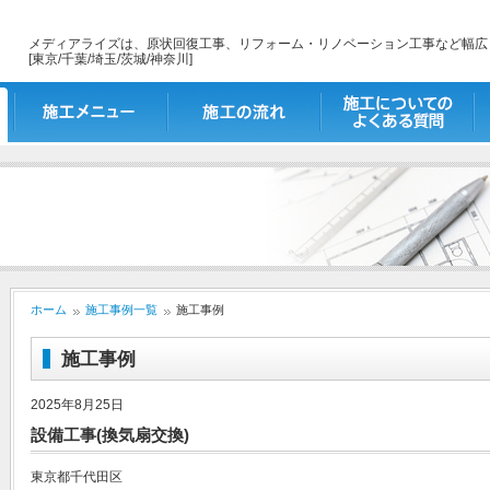
メディアライズは、原状回復工事、リフォーム・リノベーション工事など幅広
[東京/千葉/埼玉/茨城/神奈川]
施工メニュー
施工の流れ
施工についてのよくあ
出
る質問
ホーム
施工事例一覧
施工事例
施工事例
2025年8月25日
設備工事(換気扇交換)
東京都千代田区