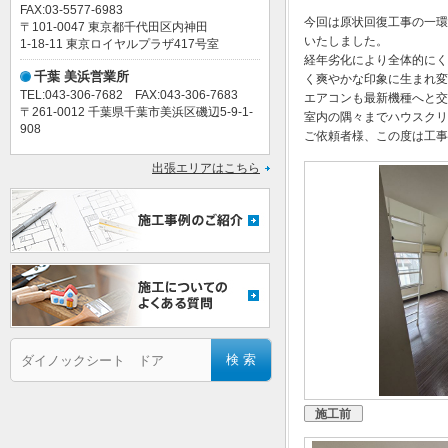
FAX:03-5577-6983
今回は原状回復工事の一環
〒101-0047 東京都千代田区内神田
いたしました。
1-18-11 東京ロイヤルプラザ417号室
経年劣化により全体的にく
千葉 美浜営業所
く爽やかな印象に生まれ変
TEL:043-306-7682 FAX:043-306-7683
エアコンも最新機種へと交
〒261-0012 千葉県千葉市美浜区磯辺5-9-1-
室内の隅々までハウスクリ
908
ご依頼者様、この度は工事
出張エリアはこちら
施工前