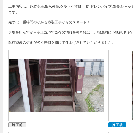
工事内容は、外装高圧洗浄,外壁,クラック補修,手摺,ドレンパイプ,鉄骨,シャッ
ます。
先ずは一番時間のかかる塗装工事からのスタート！
足場を組んでから高圧洗浄で既存の汚れを弾き飛ばし、徹底的に下地処理（ケ
既存塗装の劣化が強く時間を掛けて仕上げさせていただきました。
施工前
施工後