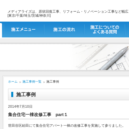
メディアライズは、原状回復工事、リフォーム・リノベーション工事など幅広
[東京/千葉/埼玉/茨城/神奈川]
施工メニュー
施工の流れ
施工についてのよくあ
出
る質問
ホーム
施工事例一覧
施工事例
施工事例
2014年7月10日
集合住宅一棟改修工事 part１
世田谷区給田にて集合住宅アパート一棟の改修工事を実施して参りました。