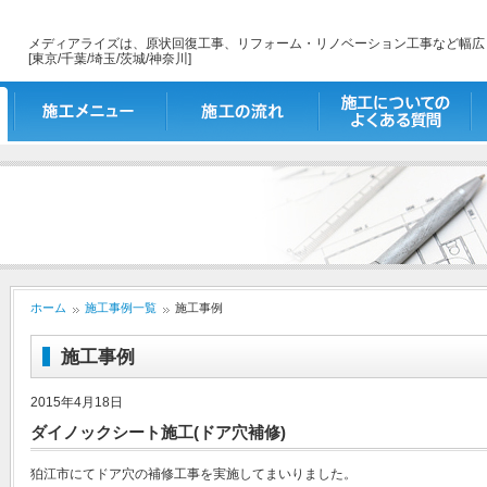
メディアライズは、原状回復工事、リフォーム・リノベーション工事など幅広
[東京/千葉/埼玉/茨城/神奈川]
施工メニュー
施工の流れ
施工についてのよくあ
出
る質問
ホーム
施工事例一覧
施工事例
施工事例
2015年4月18日
ダイノックシート施工(ドア穴補修)
狛江市にてドア穴の補修工事を実施してまいりました。