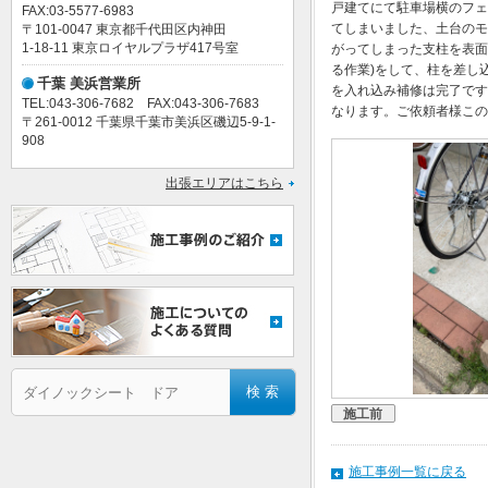
戸建てにて駐車場横のフェ
FAX:03-5577-6983
てしまいました、土台のモ
〒101-0047 東京都千代田区内神田
1-18-11 東京ロイヤルプラザ417号室
がってしまった支柱を表面
る作業)をして、柱を差し
千葉 美浜営業所
を入れ込み補修は完了です
TEL:043-306-7682 FAX:043-306-7683
なります。ご依頼者様この
〒261-0012 千葉県千葉市美浜区磯辺5-9-1-
908
出張エリアはこちら
施工前
施工事例一覧に戻る