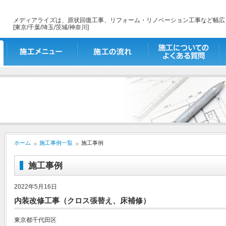
メディアライズは、原状回復工事、リフォーム・リノベーション工事など幅広
[東京/千葉/埼玉/茨城/神奈川]
施工メニュー
施工の流れ
施工についてのよくあ
出
る質問
ホーム
施工事例一覧
施工事例
施工事例
2022年5月16日
内装改修工事（クロス張替え、床補修）
東京都千代田区