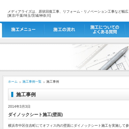
メディアライズは、原状回復工事、リフォーム・リノベーション工事など幅広
[東京/千葉/埼玉/茨城/神奈川]
施工メニュー
施工の流れ
施工についてのよくあ
出
る質問
ホーム
施工事例一覧
施工事例
施工事例
2014年3月3日
ダイノックシート施工(壁面)
横浜市中区住吉町にてオフィス内の壁面にダイノックシート施工を実施して参