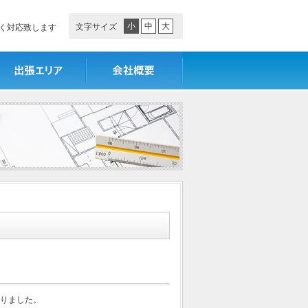
小
中
大
文字サイズ
く対応致します
張エリア
会社概要
りました。