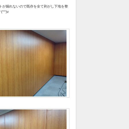
ートが煽れないので既存を全て剥がし下地を整
^)v