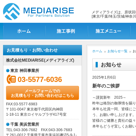
メディアライズは、原状回
[東京/千葉/埼玉/茨城/神奈川
ホーム
施工事例一覧
施工メニュー
施
お見積もり・お問い合わせ
ホーム
お知らせ一覧
お
株式会社MEDIARISE(メディアライズ)
お知らせ
東京 神田事業所
03-5577-6036
2025年1月6日
新年のご挨拶
メールフォームでの
お見積もり・お問い合わせはこちら
～謹賀新年 2025～
昨年は格別の御厚情を賜り
FAX:03-5577-6983
本年も社員一同、皆様にご
〒101-0047 東京都千代田区内神田
1-18-11 東京ロイヤルプラザ417号室
う、お願い申し上げます。
皆様のご健勝と貴社の益々
千葉 美浜営業所
本年もどうぞ宜しくお願い
TEL:043-306-7682 FAX:043-306-7683
〒261-0012 千葉県千葉市美浜区磯辺5-9-1-